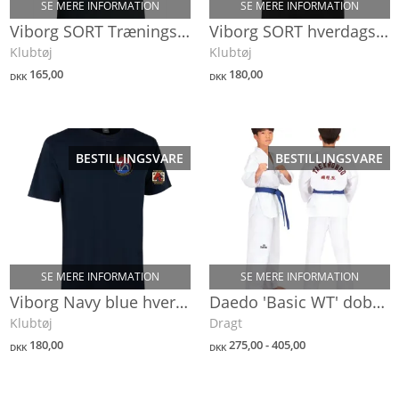
SE MERE INFORMATION
SE MERE INFORMATION
Viborg SORT Trænings T-shirt
Viborg SORT hverdags T-shirt
Klubtøj
Klubtøj
165,00
180,00
DKK
DKK
BESTILLINGSVARE
BESTILLINGSVARE
SE MERE INFORMATION
SE MERE INFORMATION
Viborg Navy blue hverdags T-shirt
Daedo 'Basic WT' dobok (begynder)
Klubtøj
Dragt
180,00
275,00 - 405,00
DKK
DKK