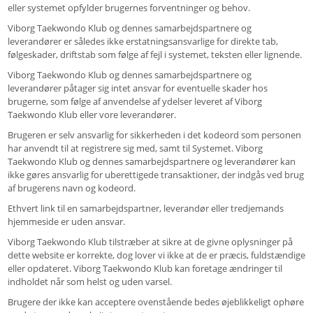
eller systemet opfylder brugernes forventninger og behov.
Viborg Taekwondo Klub og dennes samarbejdspartnere og
leverandører er således ikke erstatningsansvarlige for direkte tab,
følgeskader, driftstab som følge af fejl i systemet, teksten eller lignende.
Viborg Taekwondo Klub og dennes samarbejdspartnere og
leverandører påtager sig intet ansvar for eventuelle skader hos
brugerne, som følge af anvendelse af ydelser leveret af Viborg
Taekwondo Klub eller vore leverandører.
Brugeren er selv ansvarlig for sikkerheden i det kodeord som personen
har anvendt til at registrere sig med, samt til Systemet. Viborg
Taekwondo Klub og dennes samarbejdspartnere og leverandører kan
ikke gøres ansvarlig for uberettigede transaktioner, der indgås ved brug
af brugerens navn og kodeord.
Ethvert link til en samarbejdspartner, leverandør eller tredjemands
hjemmeside er uden ansvar.
Viborg Taekwondo Klub tilstræber at sikre at de givne oplysninger på
dette website er korrekte, dog lover vi ikke at de er præcis, fuldstændige
eller opdateret. Viborg Taekwondo Klub kan foretage ændringer til
indholdet når som helst og uden varsel.
Brugere der ikke kan acceptere ovenstående bedes øjeblikkeligt ophøre