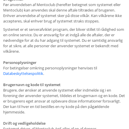
Før anvendelsen af Mentoclub (herefter betegnet som systemet eller
Mentoclub) kan anvendes skal denne aftale tiltrædes af brugeren.
Enhver anvendelse af systemet sker på disse vilkår. Kan vilkårene ikke
accepteres, skal enhver brug af systemet straks stoppes.
Systemet er et serverafviklet program, der bliver stillet til rådighed som
en online service. Du er ansvarlig for at indgå alle de aftaler, der er
nødvendige for at du har adgang til systemet. Du er samtidig ansvarlig
for at sikre, at alle personer der anvender systemet er bekendt med
vilkårene.
Personoplysninger
For betingelser omkring personoplysninger henvises til
Databeskyttelsespolitik
.
Brugernavn og kode til systemet
Brugere, der ønsker at anvende systemet eller indmelde sig i en
forening der anvender systemet, tildeles et brugernavn og en kode. Det
er brugerens eget ansvar at opbevare disse informationer forsvarligt.
Der kan til hver en tid bestilles en ny kode på den pågældende
hjemmeside.
Drift og vedligeholdelse
Systemet drives af Mentoclub ApS eller af en af dennes