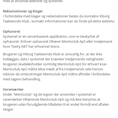
med at anvende websitet og systemet.
Reklamationer og klager
I forbindelse med klager og reklamationer bedes du kontakte Viborg
Taekwondo Klub , kontakt informationer kan du finde på dette webiste.
Ophavsret
Systemet er en serverbaseret applikation, som er beskyttet af
ophavsret. Enhver ophavsret tilhører Mentoclub ApS eller tredjemand
hvor Texity.NET har erhvervet licens.
Brugeren og Viborg Taekwondo Klub er ansvarlig for, at der ikke
indlægges, data i systemet der krænker tredjemands rettigheder,
brugeren skadeløsholder somtidig Mentoclub ApS for ethvert krav
Mentoclub ApS måtte blive mødt af fra tredjemands side herom,
inklusiv de omkostninger Mentoclub ApS måtte afholde i forbindelse
med sagens behandling.
Varemærker
Ordet "Mentoclub" og de logoer der anvendes i systemet er
varemærker tilhørende Mentoclub ApS og må ikke benyttes at
brugeren uden forudgående tilladelse til et andet formål end aftalen
tilsiger.