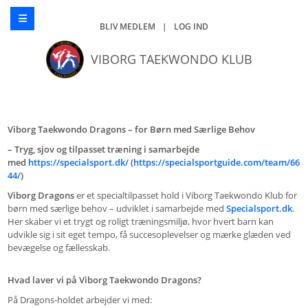
BLIV MEDLEM
|
LOG IND
VIBORG TAEKWONDO KLUB
Viborg Taekwondo Dragons – for Børn med Særlige Behov
– Tryg, sjov og tilpasset træning i
samarbejde
med
https://specialsport.dk/
(
https://specialsportguide.com/team/66
44/
)
Viborg Dragons
er et specialtilpasset hold i Viborg Taekwondo Klub for
børn med særlige behov – udviklet i samarbejde med
Specialsport.dk
.
Her skaber vi et trygt og roligt træningsmiljø, hvor hvert barn kan
udvikle sig i sit eget tempo, få succesoplevelser og mærke glæden ved
bevægelse og fællesskab.
Hvad laver vi på Viborg Taekwondo Dragons?
På Dragons-holdet arbejder vi med: